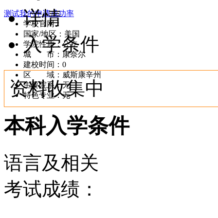
详情
测试我的申请成功率
学校官网：
www.cornellsd.org/
国家/地区：美国
入学条件
学院性质：公立
城 市：康奈尔
建校时间：0
区 域：威斯康辛州
资料收集中
主要院系：无
特色专业：无
本科入学条件
语言及相关
考试成绩：