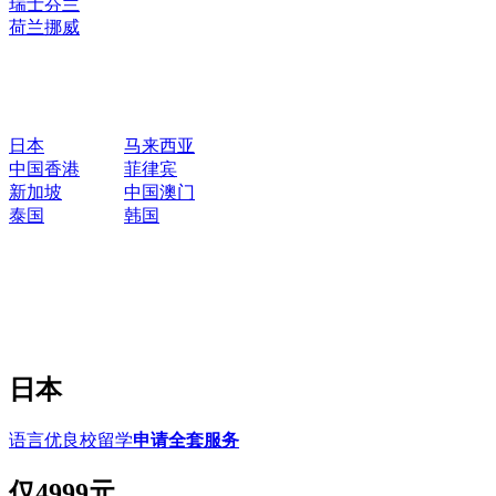
瑞士
芬兰
荷兰
挪威
日本
马来西亚
中国香港
菲律宾
新加坡
中国澳门
泰国
韩国
日本
语言优良校留学
申请全套服务
仅
4999元