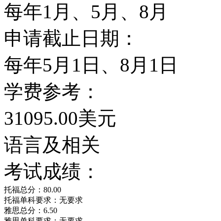
每年1月、5月、8月
顿大学Univerity of D
申请截止日期：
的篮球与足球队也获得多
每年5月1日、8月1日
计算器实验室、研究设施
学费参考：
整个校园，图书馆拥有1
31095.00美元
接入全国最大的分享图书系
语言及相关
体组织，供学生自由选择。
考试成绩：
院系设置
托福总分：80.00
托福单科要求：无要求
雅思总分：6.50
雅思单科要求：无要求