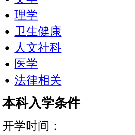
Dayton市是著名的Wright-Pat
理学
Mead、Reynold、Stand
卫生健康
地.也是航空工业的出生
人文社科
才集中地之一。
医学
法律相关
戴顿大学的校园美丽壮观曾被Ame
Landcape Archite
本科入学条件
这项荣誉还包括纽约的中
开学时间：
倡导体育活动, 2002与