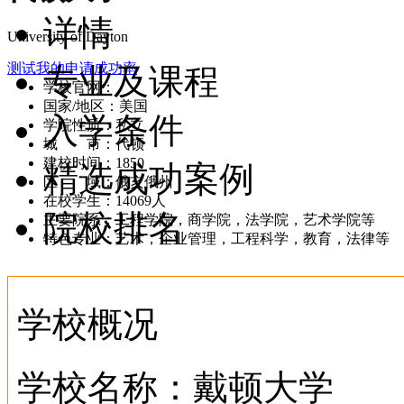
详情
University of Dayton
测试我的申请成功率
专业及课程
学校官网：
www.udayton.edu
国家/地区：美国
入学条件
学院性质：私立
城 市：代顿
建校时间：1850
精选成功案例
区 域：俄亥俄州
在校学生：14069人
院校排名
主要院系：工程学院，商学院，法学院，艺术学院等
特色专业：艺术，企业管理，工程科学，教育，法律等
学校概况
学校名称：戴顿大学