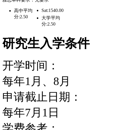
妇女研究 神学/神学研究
Sat:1540.00
高中平均
展 体育和健身管理 西班
分:2.50
大学平均
分:2.50
与教学 学校心理学 宗教
研究生入学条件
范教育 公共关系与共同组
科 法律预科 牙科预科 
开学时间：
及相关科学 自然科学 体
每年1月、8月
理 音乐疗法 音乐理论及
申请截止日期：
数学 营销与营销管理 管
每年7月1日
学费参考：