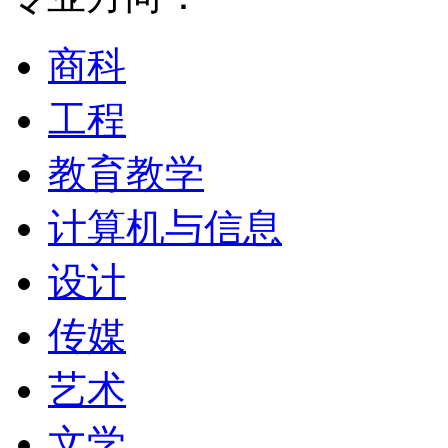
域大学城的功能,协助那些
商科
己领导能力的人。戴顿大
工程
评荐为国家学术级的大学
教育教学
一, 俄亥俄州教育部门曾
计算机与信息
以此分为4级, 戴顿大
设计
级。
传媒
戴顿大学的地理位置在Da
艺术
区,环境幽静、安全整洁
文学