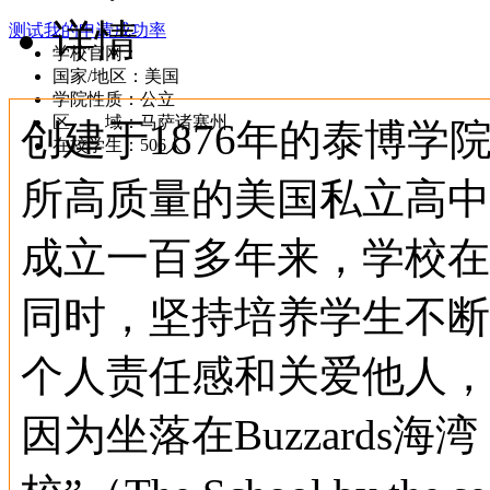
详情
测试我的申请成功率
学校官网：
www.taboracademy.org
国家/地区：美国
学院性质：公立
区 域：马萨诸塞州
创建于1876年的泰博
在校学生：506人
所高质量的美国私立高中
成立一百多年来，学校在
同时，坚持培养学生不断
个人责任感和关爱他人，
因为坐落在Buzzards