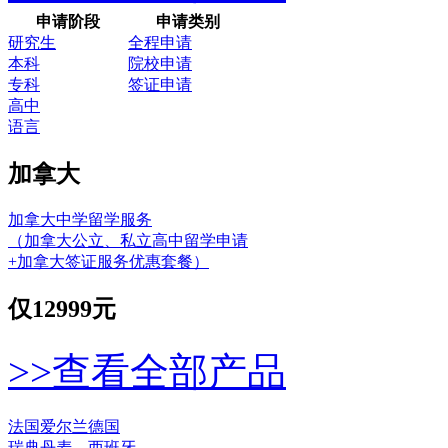
申请阶段
申请类别
研究生
全程申请
本科
院校申请
专科
签证申请
高中
语言
加拿大
加拿大中学留学服务
（加拿大公立、私立高中留学申请
+加拿大签证服务优惠套餐）
仅
12999元
>>查看全部产品
法国
爱尔兰
德国
瑞典
丹麦
西班牙