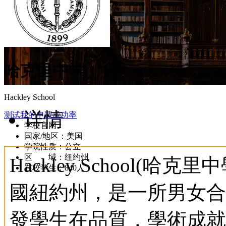
哈克里中学
Hackley School
详情
测试我的申请成功率
学校官网：
www.hackleyschool.org
国家/地区：美国
学院性质：公立
区 域：纽约州
Hackley School(哈
在校学生：840人
國紐約州，是一所男女合校
發學生在品質，學術成就