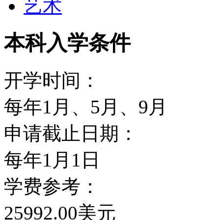
艺术
源研究设备，用来研究中
本科入学条件
使其转化。这些研究即使
开学时间：
田纳西大学和ORNL(著
每年1月、5月、9月
生物技术学，计算机学，
申请截止日期：
方面建立了联合研究所，
每年1月1日
用学校和国家的实验室设
学费参考：
utk 和ornl也将共同管
25992.00美元
研究中心，从而研究石油的