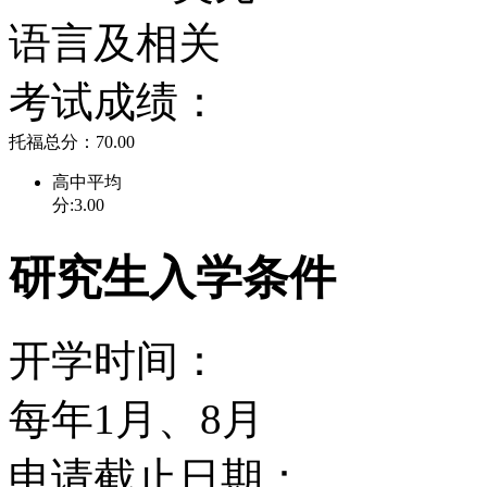
语言及相关
大学utk从国家、企业、个
考试成绩：
和研究资金， 随着田纳西
托福总分：70.00
将带来更多的投资和机会
高中平均
分:3.00
田纳西大学邻近著名的gre
研究生入学条件
园the great moky moun
开学时间：
的车程。来自世界各地的
每年1月、8月
共同生活工作在这个友好
申请截止日期：