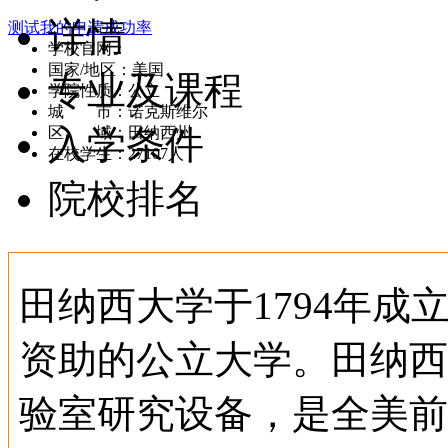
详情
测试我的申请成功率
学校官网：
www.tennessee.edu
国家/地区：美国
专业及课程
学院性质：公立
城 市：诺克斯维尔
入学条件
区 域：田纳西州
在校学生：27107人
院校排名
田纳西大学于1794年成
资助的公立大学。田纳西
验室研究设备，是全美前5