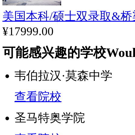
学校地址:320 Student Servic
美国本科/硕士双录取&
37996
¥17999.00
所在州: 田纳西州
可能感兴趣的学校
Woul
在校学生:25649人
韦伯拉汉·莫森中学
建校时间:1794年
查看院校
圣马特奥学院