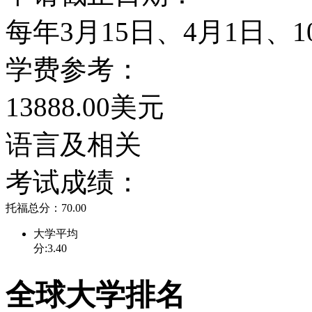
田纳西大学校景
每年3月15日、4月1日、1
田纳西大学因其良好的学
学费参考：
出的研究成果而成为顶级
13888.00美元
收了大批优秀的学生，200
语言及相关
有三分之一的学生高中核心
考试成绩：
托福总分：70.00
2006年著名的《吉卜林的个人
大学平均
分:3.40
peronal finance ma
全球大学排名
教学质量，评价田纳西大学