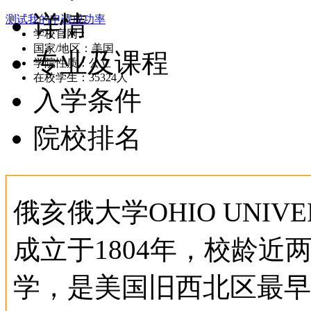
详情
测试我的申请成功率
学校官网：
www.ohio.edu
国家/地区：美国
专业及课程
学院性质：公立
在校学生：35324人
入学条件
院校排名
俄亥俄大学OHIO UNIV
成立于1804年，校龄
学，是美国旧西北区最早