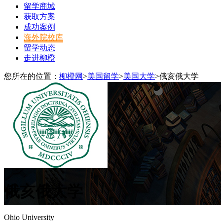
留学商城
获取方案
成功案例
海外院校库
留学动态
走进柳橙
您所在的位置：
柳橙网
>
美国留学
>
美国大学
>
俄亥俄大学
俄亥俄大学
Ohio University