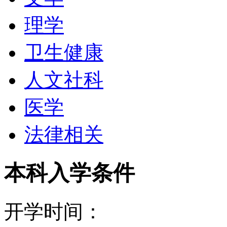
UNIVERSITY校本部在
理学
此就读．光是研究所的学生
卫生健康
的2,300人为全职学生．
人文社科
OHIO UNIVERSIT
医学
一，它知名的原因在于它
法律相关
书、11,000种定期刊物
本科入学条件
各地公共图书馆网络联机
馆各部门均采用全面自动
开学时间：