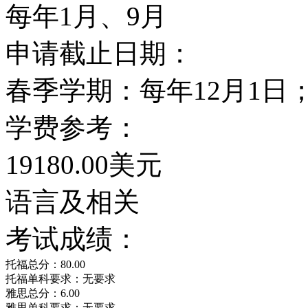
册的借书量纪录，各种类
每年1月、9月
册，十分惊人。
申请截止日期：
俄亥俄大学OHIO UNIV
春季学期：每年12月1日
深刻之外，俄亥俄大学OHIO
学费参考：
备也不差，光是运动设备
19180.00美元
房、田径场、篮球场、排球
语言及相关
UNIVERSITY就读
考试成绩：
托福总分：80.00
定期会有文化活动之外，
托福单科要求：无要求
雅思总分：6.00
雅思单科要求：无要求