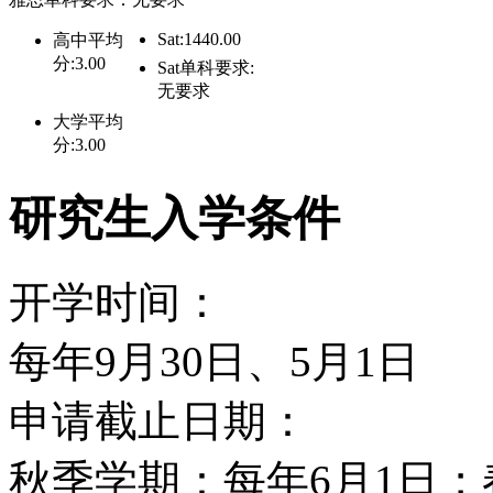
院、体育设施及餐厅等等
Sat:1440.00
高中平均
也很近，而且它的户外活
分:3.00
Sat单科要求:
无要求
岩、滑雪、高尔夫、露营
大学平均
分:3.00
事的休闲活动。
研究生入学条件
俄亥俄大学OHIO UNIV
开学时间：
球名星Mike Schmid
每年9月30日、5月1日
Richard Dean Anderon．
申请截止日期：
秋季学期：每年6月1日；