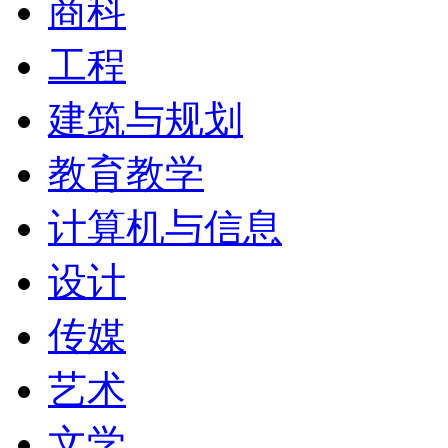
商科
各地的人士前来共襄盛举
工程
相的绞尽脑汁，有各式各
建筑与规划
人打扮女巫、法师、恶魔
教育教学
等，这项活动在美国中部
计算机与信息
万圣节活动之一，每年总
设计
齐聚在雅典一同欢度万圣
传媒
俄亥俄大学OHIO UNIV
艺术
校区里涵盖了5个校园，包
文学