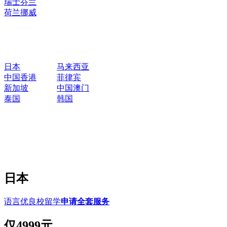
瑞士
芬兰
荷兰
挪威
日本
马来西亚
中国香港
菲律宾
新加坡
中国澳门
泰国
韩国
日本
语言优良校留学
申请全套服务
仅
4999元