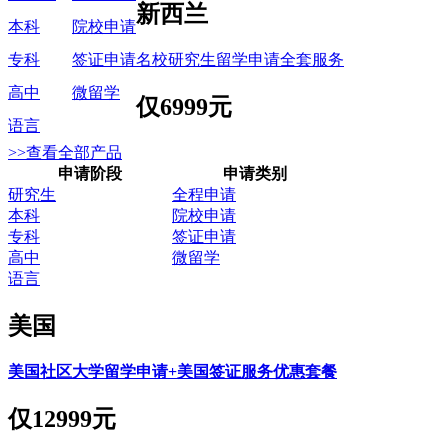
新西兰
本科
院校申请
名校研究生留学申请全套服务
专科
签证申请
高中
微留学
仅
6999元
语言
>>查看全部产品
申请阶段
申请类别
研究生
全程申请
本科
院校申请
专科
签证申请
高中
微留学
语言
美国
美国社区大学留学申请+美国签证服务优惠套餐
仅
12999元