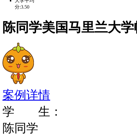
长曲棍球等。共获得过1
大学平均
分:3.50
长曲棍球是全美国国领先
陈同学美国马里兰大学
过10个全国冠军，并于19
最近获得全国冠军的项目有
（2005)，男子足球（200
案例详情
传统对手
学 生：
在男子篮球方面，Duk
陈同学
手。