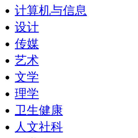
计算机与信息
申请相关科系时，最好先
设计
费。
传媒
马里兰大学每年大概提供国际研
艺术
graduate tudent〉2
文学
〈Fellowhip〉，其
理学
学生〈tudent with outtandi
卫生健康
recommendation〉
人文社科
或校内教学机构的缺额，