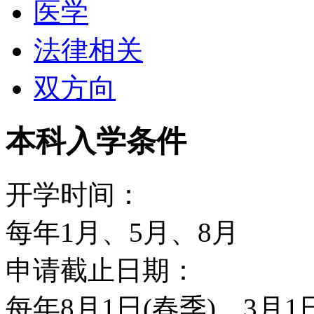
医学
争。一旦得到了这些工读
法律相关
$12,131以上，同学的
双方向
UM中的国际教育机构&mdah;Int
本科入学条件
Service Office
关系或财务等问题的机构
开学时间：
学生赴海外留学的业务。
每年1月、5月、8月
校3万4千名学生中，大学
申请截止日期：
研究生占28%。
每年8月1日(春季)、3月1