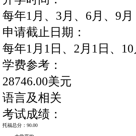
每年1月、3月、6月、9月
家庭研究商业管理航天工
申请截止日期：
学昆虫学地理学地质学生
每年1月1日、2月1日、10
研究化学化学物理学建筑
学费参考：
等。
28746.00美元
体育
语言及相关
马里兰大学学院市分校属
考试成绩：
院市分校的知名运动项目
托福总分：90.00