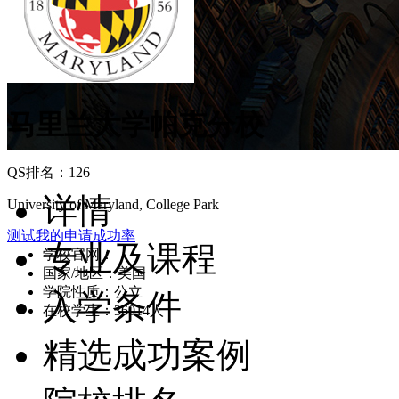
马里兰大学帕克分校
QS排名：126
详情
University of Maryland, College Park
测试我的申请成功率
专业及课程
学校官网：
www.umd.edu
国家/地区：美国
学院性质：公立
入学条件
在校学生：36014人
精选成功案例