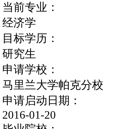
当前专业：
在橄榄球方面，北卡州立
经济学
吉尼亚大学是马里兰大学
目标学历：
大学之间的橄榄球比赛从
研究生
法尼亚州立大学在90年
申请学校：
赛，目前两个学校正在谈
马里兰大学帕克分校
比赛。
申请启动日期：
2016-01-20
马里兰大学和约翰斯·霍
毕业院校：