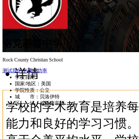
洛克基督中学
Rock County Christian School
详情
测试我的申请成功率
学校官网：
www.rccs.us/campushigh.htm
国家/地区：美国
学院性质：公立
城 市：贝洛伊特
学校的学术教育是培养每
区 域：威斯康辛州
能力和良好的学习习惯。