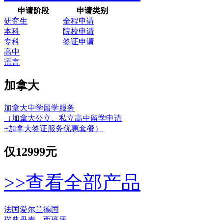
申请阶段
申请类别
研究生
全程申请
本科
院校申请
专科
签证申请
高中
语言
加拿大
加拿大中学留学服务
（加拿大公立、私立高中留学申请
+加拿大签证服务优惠套餐）
仅
12999元
>>查看全部产品
法国
爱尔兰
德国
瑞典
丹麦
西班牙