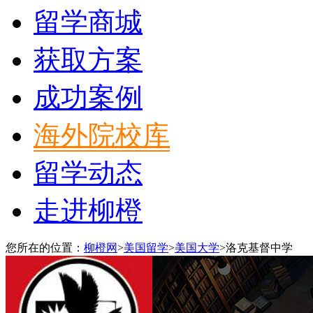
留学商城
获取方案
成功案例
海外院校库
留学动态
走进柳橙
您所在的位置：
柳橙网
>
美国留学
>
美国大学
>
洛克基督中学