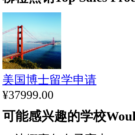
便利。
毕业生升学情况
90%
的毕业生被正规四年
学、埃奇伍德学院、马奎
康星大学、西北大学、科
美国博士留学申请
¥37999.00
可能感兴趣的学校
Woul