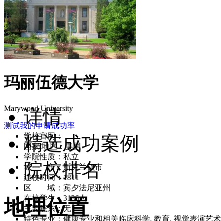
玛丽伍德大学
Marywood University
详情
测试我的申请成功率
学校官网：
www.marywood.edu/
精选成功案例
国家/地区：美国
学院性质：私立
院校排名
城 市：斯克兰顿市
建校时间：1811
区 域：宾夕法尼亚州
在校学生：3136人
地理位置
主要院系：无
特色专业：健康专业和相关临床科学, 教育, 视觉表演艺术