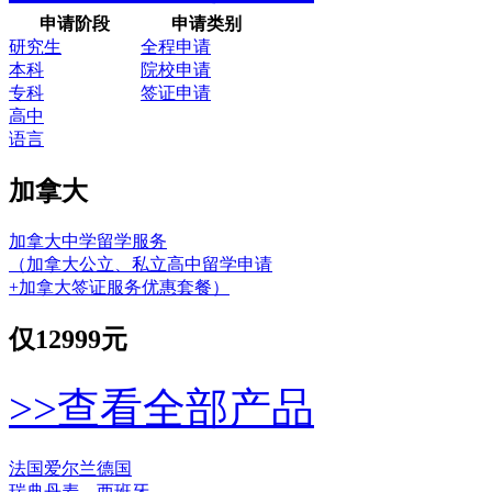
申请阶段
申请类别
研究生
全程申请
本科
院校申请
专科
签证申请
高中
语言
加拿大
加拿大中学留学服务
（加拿大公立、私立高中留学申请
+加拿大签证服务优惠套餐）
仅
12999元
>>查看全部产品
法国
爱尔兰
德国
瑞典
丹麦
西班牙