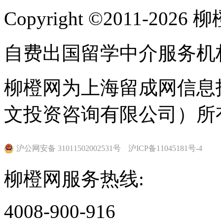
Copyright ©2011-202
动努力下，该校于1900
世纪90年代，一些女性学
自费出国留学中介服务机
校上课以及研究，但是她
柳橙网为上海留成网信息
生，她们的记录也没有包
文投资咨询有限公司）所
DavidJayneHill允许第一
登记成为一名普通学生，
沪公网安备 31011502002531号
沪ICP备11045181号-4
柳橙网服务热线:
取以及获取学位。直到19
该校的正式学生，她们之中Ell
4008-900-916