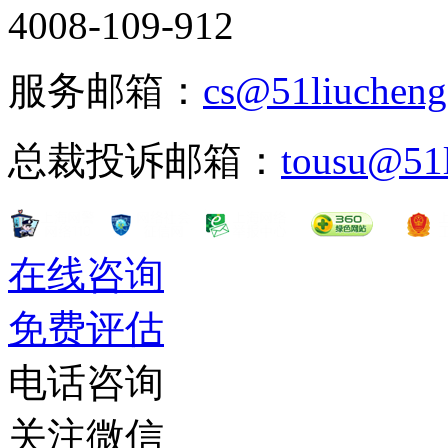
式获得了学位。当RiverC
4008-109-912
被先转到新校区，而女生们则一
服务邮箱：
cs@51liuchen
校区继续上课至1955年
总裁投诉邮箱：
tousu@51
学校的主要发展出现在190
长RuhRhee在职期间
在线咨询
乔治·伊士曼捐赠了超过
免费评估
捐赠者。学校于1925
电话咨询
1955年，原先的男女
关注微信