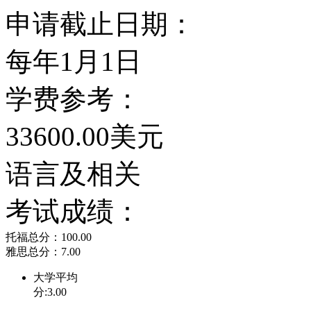
申请截止日期：
收费昂贵的私立学校，来
每年1月1日
好，因此也被称做贵族学
学费参考：
有的几所不需申请费的学
33600.00美元
光学排名全美第一，经济和
语言及相关
院也很优秀。其他的专业，
考试成绩：
Rocheter大学尽管规
托福总分：100.00
美元的研究经费，使得学
雅思总分：7.00
大学平均
进。
分:3.00