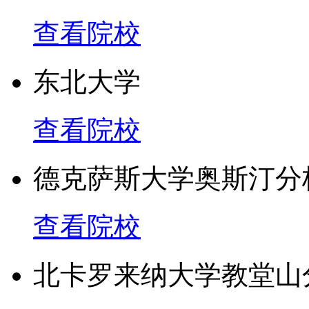
排名也很靠前：医学及牙
查看院校
体排名第30位，其初级护理专业
东北大学
program）在全美初级
查看院校
Simon商学院在全美商
斯特大学也持续排在全美
德克萨斯大学奥斯汀分
纽约州是第三位。
查看院校
USNEWS 2012 排名35
北卡罗来纳大学教堂山
USNEWS 2011 排名37