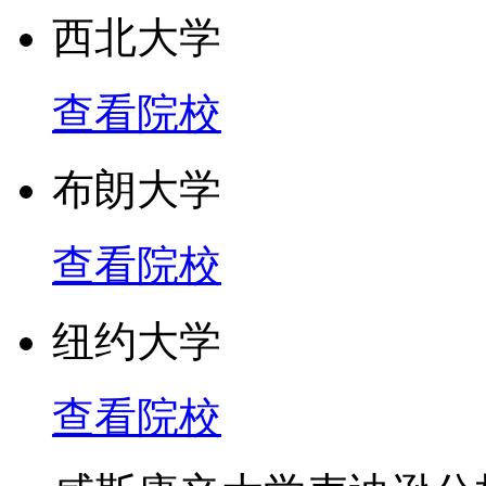
西北大学
学院排名
查看院校
罗彻斯特大学是2007年Kapla
布朗大学
into College Gui
查看院校
该名单提名了新的能以自
常春藤学校竞争的后起之
纽约大学
以及对不同学校行政人员
查看院校
的采访制定的。