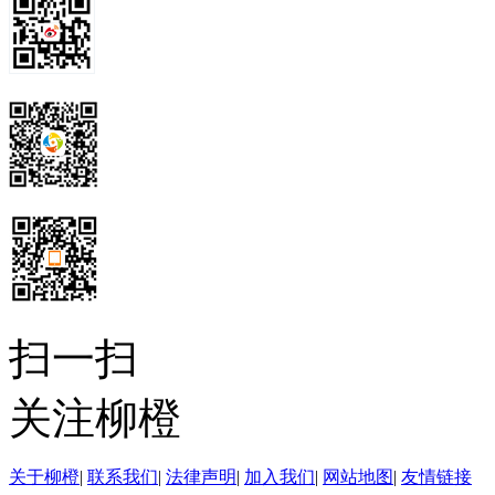
（UniverityAvenu
AzariahBoody为新
又从他手中购买了17英
斯特大学一直保留并使用
RiverCampu校区于1
有一小部分大学街上的校
扫一扫
览馆所在地）。
关注柳橙
在苏珊·安东尼以及HelenBa
关于柳橙
|
联系我们
|
法律声明
|
加入我们
|
网站地图
|
友情链接