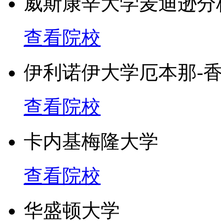
威斯康辛大学麦迪逊分
《美国新闻与世界报道》
查看院校
迎大学排名中将罗彻斯特
大学在《华盛顿月刊》大
伊利诺伊大学厄本那-
名内的学校都为《华盛顿
查看院校
家”的大学。
卡内基梅隆大学
罗彻斯特大学在世界大学
查看院校
根据《美国新闻与世界报
院在全美音乐类研究生院
华盛顿大学