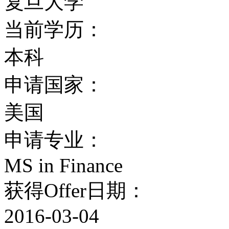
复旦大学
楼都由一系列的地下通道
当前学历：
寒冷的天气里供人们在不
本科
的教学区，包括伊士曼方庭、Wi
申请国家：
Anthony、Gilbert与H
美国
络。
申请专业：
MS in Finance
体育活动
获得Offer日期：
罗彻斯特大学田径队被称作大黄
2016-03-04