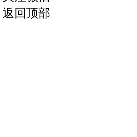
工程学院
返回顶部
（UniverityofRocheterCol
1958年，学校成立了
的学院。
1995年，学校第九任校长Th
项“复兴计划”，包括有
招生审核流程。这个计划
一直延续至今。