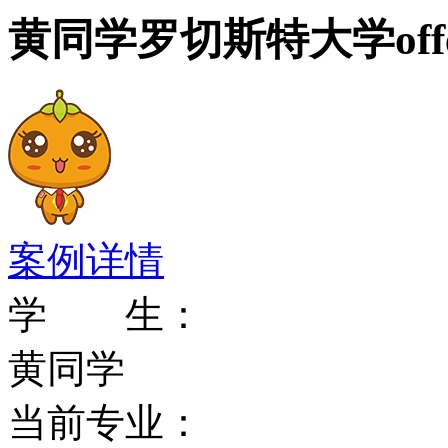
黄同学罗切斯特大学off
这所力争上游的大学，获
大"之一,所以不只师资
何顶级大学媲美,甚至宿
设施,都为人称道。
案例详情
大学非常好的学科有光学(Rochete
学 生：
迩知名，全美第一)、音
黄同学
学、哲学、经济、英文和
当前专业：
包括：社会科学(30%)、心