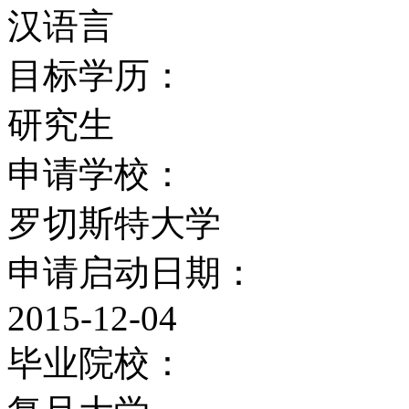
汉语言
觉及演艺(9%)、生命科学(
目标学历：
大学设有4013个宿位，
研究生
年班学生有些为节省费用
申请学校：
月1日就截止申请,学生
罗切斯特大学
各个空地庭院上。其它的
申请启动日期：
Union，Frederick Do
2015-12-04
馆里的不同场所，以及由贝聿
毕业院校：
学生活动中心。包括Ruh