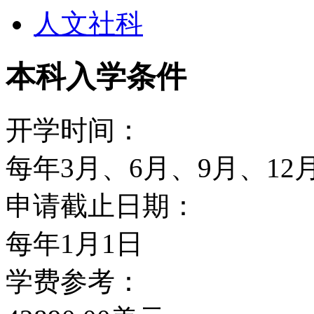
人文社科
重要世俗私立大学。罗彻
容和各种良好的科研、教
本科入学条件
不在乎纽约的复杂和凛冽
开学时间：
求学发展的理想之地。罗
每年3月、6月、9月、12
工程技术和应用学院、光
申请截止日期：
院、人类发展学院、牙科
每年1月1日
等近十个学院，设有数十
学费参考：
授予硕士、博士学位，其