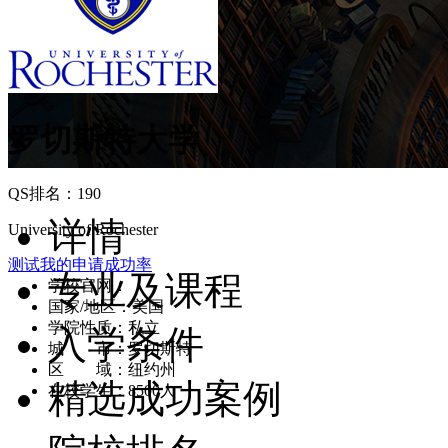
罗切斯特大学
QS排名：190
详情
University of Rochester
测试我的申请成功率
专业及课程
学校官网：
www.rochester.edu
国家/地区：美国
学院性质：私立
入学条件
城 市：罗切斯特
区 域：纽约州
精选成功案例
在校学生：8500人