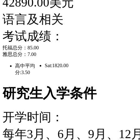
42890.00美元
学系、政治学系、工程学
语言及相关
有超强的教授阵容、最新
考试成绩：
有较强的教学和科研实力
托福总分：85.00
雅思总分：7.00
常强，美国顶尖F22战
Sat:1820.00
高中平均
自于这个学校的研究。
分:3.50
研究生入学条件
校园风光
开学时间：
罗彻斯特大学校园位于Ge
每年3月、6月、9月、12
尤其秋季景色如诗如画。Unive