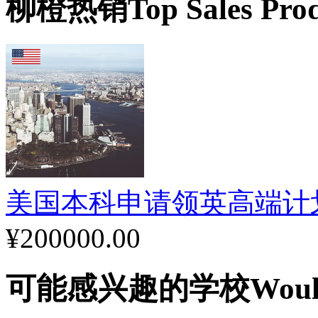
柳橙热销
Top Sales Pro
特市城区。该校区有学生
演设施与伊士曼剧院。该
图书馆西布利音乐图书馆
乐谱收藏。
罗彻斯特大学是美国10
美国本科申请领英高端计划（Ris
¥200000.00
学者是全国科学院院士，
院士；在它的教师和校友
可能感兴趣的学校
Woul
得者，9名学者获普利策