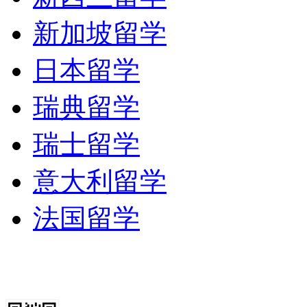
纽约州的汉密尔顿市。18
新加坡留学
（BaptitEducation
日本留学
斯特市，但由于法律诉讼
瑞典留学
会成员，大学老师以及学
瑞士留学
于1850年1月31日从
意大利留学
年11月份，罗彻斯特大
法国留学
学生。 罗彻斯特大学最
法罗大街上的美国酒店（Unite
年，校区东移至当时的郊