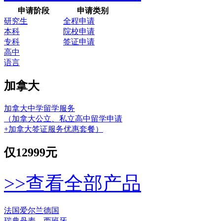
申请阶段
申请类别
研究生
全程申请
本科
院校申请
专科
签证申请
高中
语言
加拿大
加拿大中学留学服务
（加拿大公立、私立高中留学申请
+加拿大签证服务优惠套餐）
仅
12999元
>>查看全部产品
法国
爱尔兰
德国
瑞典
丹麦
西班牙