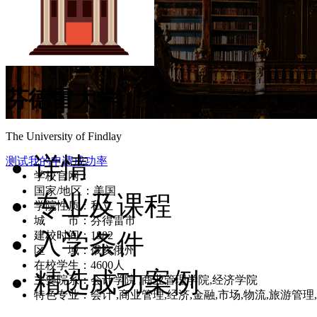
芬德雷大学
The University of Findlay
详情
测试我的申请成功率
学校官网：
www.findlay.edu/
国家/地区：美国
专业及课程
学院性质：私立
城 市：芬得雷市
入学条件
建校时间：1882
区 域：俄亥俄州
在校学生：4600人
精选成功案例
主要院系：会计学院 ,商业管理学院,经济学院
特色专业：会计 ,商业管理,经济,金融,市场,物流,旅游管理,