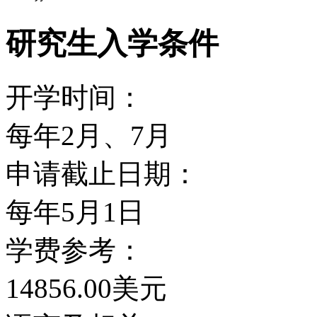
年入学情况分析，学生中有
4,000名研究所学生（包
研究生入学条件
855位）；学生除了来自
开学时间：
80个不同国家的国际学
每年2月、7月
学校的专业设置众多，其
申请截止日期：
前茅，课程设置和教学反
每年5月1日
为学生提供就业咨询服务
学费参考：
14856.00美元
最好的学科包括：地球物