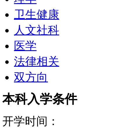
业硕士，以及商业管理的
卫生健康
己的特色，课程设置结合
人文社科
以学到全面的知识，成为
医学
十分紧凑，学生可以在一
法律相关
在全美的排名也相当靠前
双方向
新闻和世界报道》评为美
本科入学条件
圣路易斯大学是一所研究
常常受到各项学术评比的肯定
开学时间：