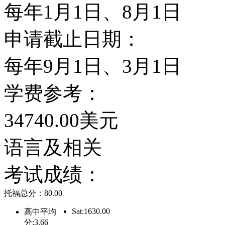
and World Report
每年1月1日、8月1日
大学（America&lquo; B
申请截止日期：
华尔街日报（The Wall St
每年9月1日、3月1日
全美前50名的重点精英培育学校（
学费参考：
are “Scrambling” to
34740.00美元
6版）的Barron&rquo; Bet 
语言及相关
圣路易斯大学也被评比为
考试成绩：
托福总分：80.00
圣路易斯大学校内目前计有1
Sat:1630.00
高中平均
分:3.66