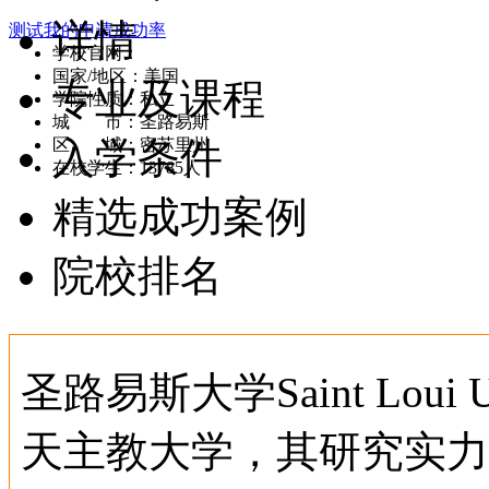
详情
测试我的申请成功率
学校官网：
www.slu.edu
国家/地区：美国
专业及课程
学院性质：私立
城 市：圣路易斯
入学条件
区 域：密苏里州
在校学生：13785人
精选成功案例
院校排名
圣路易斯大学Saint Loui 
天主教大学，其研究实力