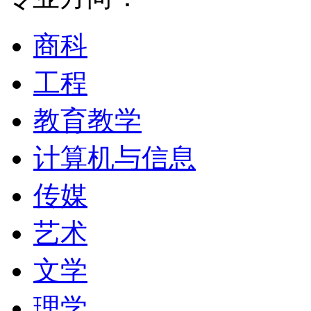
Education中，圣路
的大学之一。本校素来以
商科
因此有许多合作及贊助的
工程
的研究机构。除了一般的
教育教学
备外，学生们可从事游泳
计算机与信息
传媒
圣路易斯大学Saint Loui 
艺术
名学生，学院提供10个
文学
专业，包括MBA，金融
理学