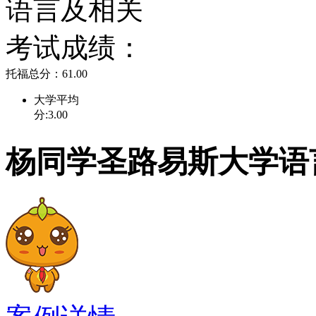
语言及相关
工程和保健科学等。最近
考试成绩：
修最多的商科管理，也获
托福总分：61.00
学校配有多种住宿条件,单
大学平均
分:3.00
学生可自主选择.费用不
杨同学圣路易斯大学语言o
括餐费。学生就餐计划包
特定餐单的就餐费用。学
校内零售食品。圣路易斯
供多种多样的就餐种类.