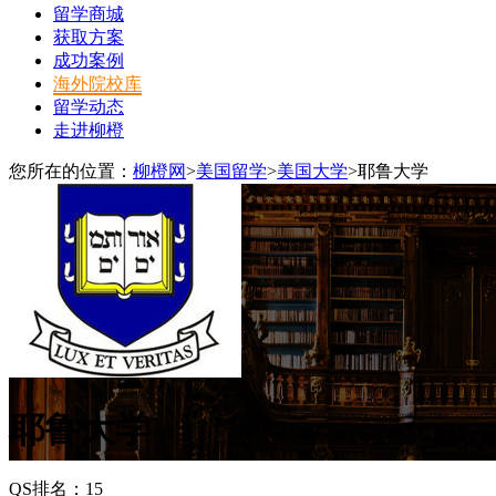
留学商城
获取方案
成功案例
海外院校库
留学动态
走进柳橙
您所在的位置：
柳橙网
>
美国留学
>
美国大学
>
耶鲁大学
耶鲁大学
QS排名：15