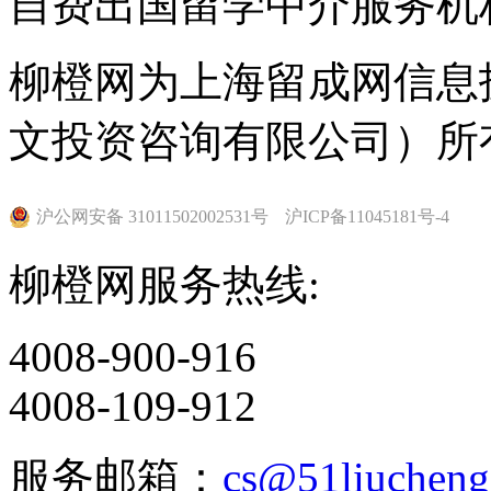
自费出国留学中介服务机
的理工科在美国一流名校
柳橙网为上海留成网信息
耶鲁大学的产业包括15
文投资咨询有限公司）所
机构第二位）和藏于十多
书。耶鲁有约3,200名教
沪公网安备 31011502002531号
沪ICP备11045181号-4
过6,000名研究生。除
柳橙网服务热线:
学金获得者最为众多的大
4008-900-916
耶鲁大学将本科教育视为
4008-109-912
国同类大学中实属少见。耶鲁学
服务邮箱：
cs@51liuchen