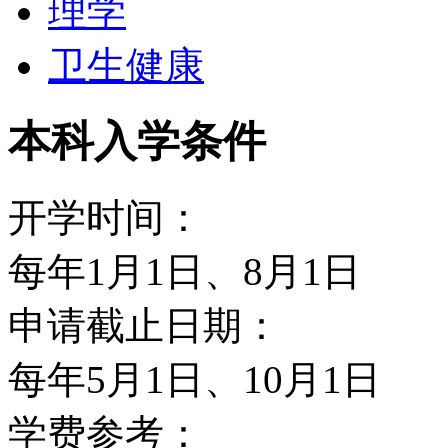
理学
历史感吸引着来自世界各
卫生健康
该校最强的学科是社会科
本科入学条件
耶鲁大学管理研究生院于
&mdah;&mdah; 公
开学时间：
（Public&Private M
每年1月1日、8月1日
赢利机构的专业管理训练
申请截止日期：
四成为个案研究，后者有
每年5月1日、10月1日
个案。耶鲁 大学的企管硕
学费参考：