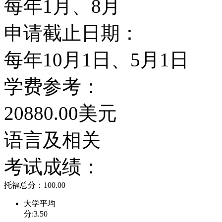
每年1月、8月
与他的夫人希拉里就是在
申请截止日期：
识。著名影星朱迪·福斯
每年10月1日、5月1日
鲁戏剧学院。影星爱德华
学费参考：
系。《时代周刊》的著名
20880.00美元
校友。
语言及相关
耶鲁大学包括耶鲁本科学
考试成绩：
及13所专业学院。其中
托福总分：100.00
学院、神学院、戏剧学院
大学平均
分:3.50