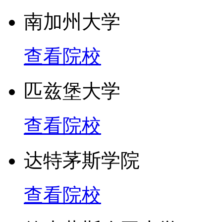
在耶鲁大学众多的学术精
南加州大学
贝尔奖。经济学家嘉林·
查看院校
方面的著作，探讨了经济
匹兹堡大学
生物学家乔治·柏拉德，
种细胞结构；化学家拉斯
查看院校
过程理论；物理学家默里
达特茅斯学院
亚原子粒子的理论知识；
查看院校
品有《大街》、《巴比特