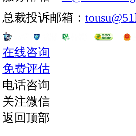
耶鲁大学本科部）70个
总裁投诉邮箱：
tousu@51
有极少的几个本科院系着
耶鲁大学工程系也鼓励并
在线咨询
学科以外的领域。耶鲁学
免费评估
科学专业，35%为社会科
电话咨询
艺术专业。耶鲁大学要求
关注微信
程。每年在耶鲁大学的课程目录中
返回顶部
Study，或通称Blue B