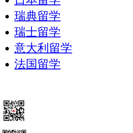
学术空气。这种“自由教
瑞典留学
各种思想流派，保持勃勃
瑞士留学
意大利留学
耶鲁曾培养出一大批杰出
法国留学
詹天佑、颜福庆、马寅初
先、施汝为、陈嘉、王家
仪、应开识、林璎等等。
国大学学士学位的中国人