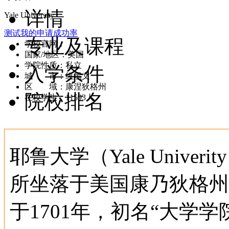
详情
Yale University
测试我的申请成功率
专业及课程
学校官网：
www.yale.edu
国家/地区：美国
学院性质：私立
入学条件
城 市：纽黑文
区 域：康涅狄格州
院校排名
在校学生：11593人
耶鲁大学（Yale Unive
所坐落于美国康乃狄格州
于1701年，初名“大学学院”（C