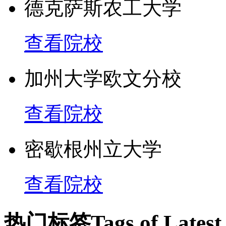
尔默·甘特里》等；微生
德克萨斯农工大学
非神经组织的培养物上培
查看院校
家欧内斯特·劳伦斯，发
加州大学欧文分校
回旋加速器；生理学家迪
导管技术；遗传学家乔舒
查看院校
传物质的组织和重组机制
密歇根州立大学
姆，研究出遗传突变影响
查看院校
营养要求方式；物理学家
热门标签
Tags of Lates
量子电动力学更为准确；