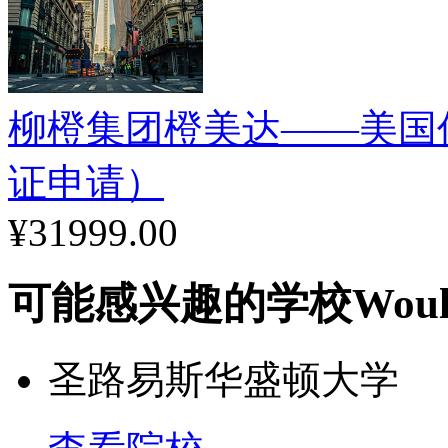
音乐学院：为耶鲁学院毕
士、音乐艺术硕士、以及
柳橙集团橙美达——美国
证申请）
森林与环境研究学院：为
¥31999.00
授森林学硕士、森林科学
林学博士学位。
可能感兴趣的学校
Woul
建筑学院：为耶鲁学院毕
圣路易斯华盛顿大学
职业学位以及环境设计非