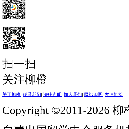
耶鲁大学（Yale Univ
格州纽黑文市的私立大学，
学院”（Collegiate 
立的第三所大学，今为常
扫一扫
在2006英国泰晤士报
关注柳橙
耶鲁大学在总平均排名世界第
关于柳橙
|
联系我们
|
法律声明
|
加入我们
|
网站地图
|
友情链接
Review在2006把耶
Copyright ©2011-202
二。耶鲁以人文、艺术、