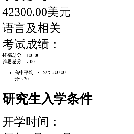
来源也在于此。
42300.00美元
耶鲁拥有众多杰出的校友
语言及相关
鲁。他们分别是美国第27
考试成绩：
托福总分：100.00
脱、第38任总统杰拉尔德
雅思总分：7.00
特·沃克·布什、第42任
Sat:1260.00
高中平均
分:3.20
任总统小布什。耶鲁创造
研究生入学条件
统都出自耶鲁！乔治·布
开学时间：
会的一员。克林顿总统是