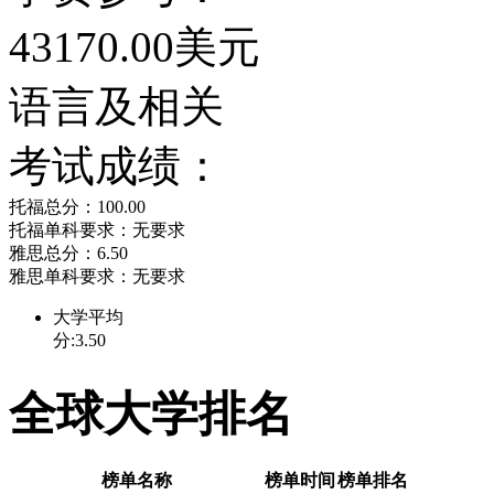
的研究环境和校风相当喜
43170.00美元
学校的专任教授了。
语言及相关
考试成绩：
波士顿学院Boton Col
托福总分：100.00
座落于一个开放的郊区，
托福单科要求：无要求
雅思总分：6.50
雅思单科要求：无要求
而联外道路正好有一条通
大学平均
分:3.50
电车路线已经有一百零三
全球大学排名
在校园里，四处都可以感受
College特有的人文
榜单名称
榜单时间
榜单排名