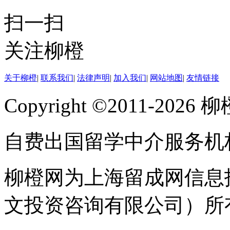
(Higher education admin
扫一扫
在 2010 年美国大学
关注柳橙
(Education policy) 中排
关于柳橙
|
联系我们
|
法律声明
|
加入我们
|
网站地图
|
友情链接
在 2010 年美国大学
Copyright ©2011-202
(Economic) 中排名第 31
自费出国留学中介服务机
在 2010 年美国大学英语
柳橙网为上海留成网信息
中排名第 59
文投资咨询有限公司）所
在 2010 年美国大学历史