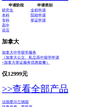
申请阶段
申请类别
研究生
全程申请
本科
院校申请
专科
签证申请
高中
语言
加拿大
加拿大中学留学服务
（加拿大公立、私立高中留学申请
+加拿大签证服务优惠套餐）
仅
12999元
>>查看全部产品
法国
爱尔兰
德国
瑞典
丹麦
西班牙