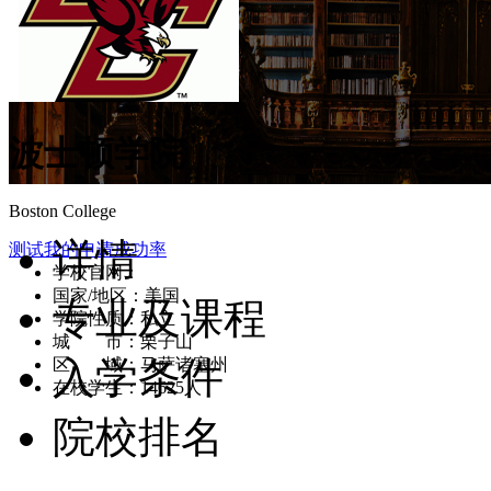
波士顿学院
Boston College
详情
测试我的申请成功率
学校官网：
www.bc.edu
国家/地区：美国
专业及课程
学院性质：私立
城 市：栗子山
入学条件
区 域：马萨诸塞州
在校学生：14625人
院校排名