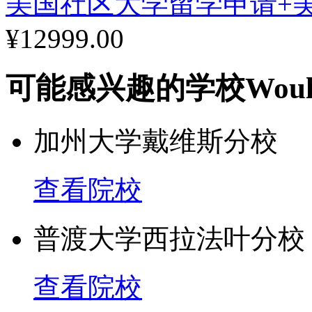
美国社区大学留学申请+
地一位富裕人士所捐赠兴
¥12999.00
除此之外，校方也积极的
可能感兴趣的学校
Woul
在一九九九年的十一月，波士顿
加州大学戴维斯分校
入四十亿美元的基金来从
查看院校
动，如赠送一百个教职员
加五千万美元给大学部和
普渡大学西拉法叶分校
上的经济支持；对学术中
查看院校
的大学部及研究所的学术