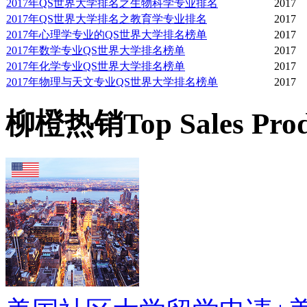
2017年QS世界大学排名之生物科学专业排名
2017
2017年QS世界大学排名之教育学专业排名
2017
领域针对特定主题提出意
2017年心理学专业的QS世界大学排名榜单
2017
2017年数学专业QS世界大学排名榜单
2017
部由学校负责。
2017年化学专业QS世界大学排名榜单
2017
2017年物理与天文专业QS世界大学排名榜单
2017
最近几年，波士顿学院Boto
柳橙热销
Top Sales Pro
的惊人成长，包括大学部
之二十一，而且在过去五
都是来自于社会各界的自
些捐款超过十亿美元，是
名内。甚至连现在所使用