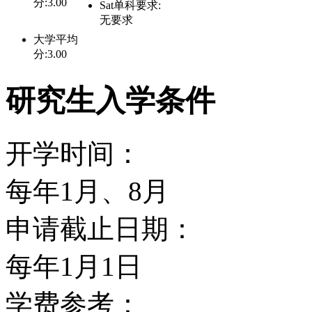
分:3.00
Sat单科要求:
度高，最重要的是波士顿学院B
无要求
大学平均
一位研发了近代护理界最
分:3.00
研究生入学条件
是创造了“罗氏适应理论”的
Calliita Roy)。
开学时间：
十年前，罗依修女前来波士顿学
每年1月、8月
教。当时护理学校正计画
申请截止日期：
要求相当注重，于是就重
每年1月1日
座教授。后来罗依修女对于波士
学费参考：