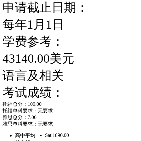
申请截止日期：
是教授们最重要的责任，
每年1月1日
善真实社会现况和人类文
学费参考：
会。波士顿学院Boton C
43140.00美元
何有系统的陈述问题及寻
语言及相关
完整的技术认知，并以人
考试成绩：
的真实情况。
托福总分：100.00
托福单科要求：无要求
其实在美国进修医学或护
雅思总分：7.00
雅思单科要求：无要求
院Boton College
Sat:1890.00
高中平均